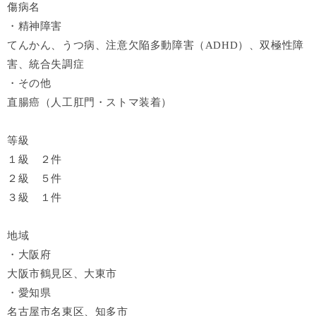
傷病名
・精神障害
てんかん、うつ病、注意欠陥多動障害（ADHD）、双極性障
害、統合失調症
・その他
直腸癌（人工肛門・ストマ装着）
等級
１級 ２件
２級 ５件
３級 １件
地域
・大阪府
大阪市鶴見区、大東市
・愛知県
名古屋市名東区、知多市