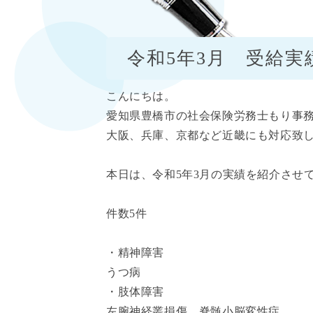
令和5年3月 受給実
こんにちは。
愛知県豊橋市の
社会保険労務士もり事
大阪、兵庫、京都など近畿にも対応致
本日は、令和5年3月の実績を紹介させ
件数5件
・精神障害
うつ病
・肢体障害
左腕神経叢損傷、脊髄小脳変性症