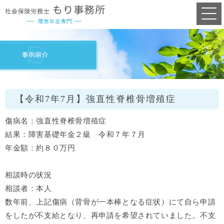
【令和7年7月】強直性脊椎骨増殖症
傷病名：強直性脊椎骨増殖症
結果：障害基礎年金２級 令和７年７月
年金額：約８０万円
相談時の状況
相談者：本人
数年前、上記傷病（背骨が一本棒となる症状）にて自ら申請
をしたが不支給となり、再申請を希望されていました。不支