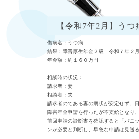
【令和7年2月】うつ
傷病名：うつ病
結果：障害厚生年金２級 令和７年２
年金額：約１６０万円
相談時の状況：
請求者：妻
相談者：夫
請求者のである妻の病状が安定せず、
障害年金申請を行ったが不支給となり
前回申請の診断書を確認すると「パニ
ンが必要と判断し、早急な申請は見送